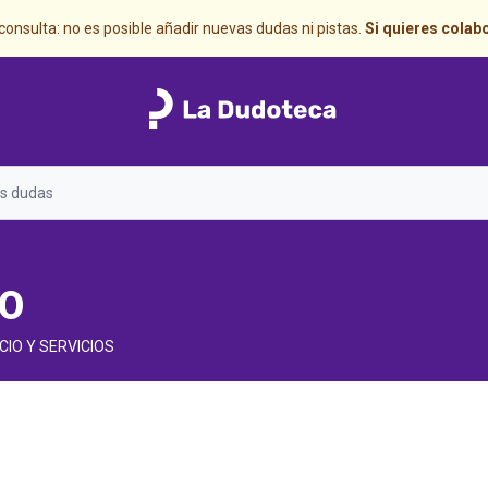
onsulta: no es posible añadir nuevas dudas ni pistas.
Si quieres colab
Search
O
CIO Y SERVICIOS