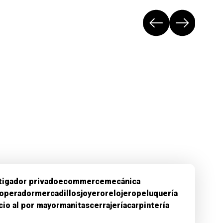
tigador privado
ecommerce
mecánica
eoperador
mercadillos
joyero
relojero
peluquería
io al por mayor
manitas
cerrajería
carpintería