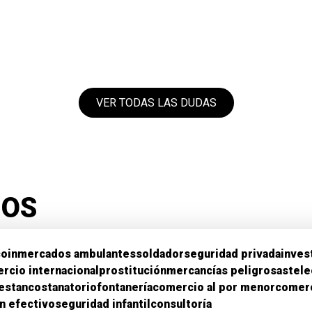
VER TODAS LAS DUDAS
IOS
coin
mercados ambulantes
soldador
seguridad privada
inves
rcio internacional
prostitución
mercancías peligrosas
tel
estancos
tanatorio
fontanería
comercio al por menor
comerc
n efectivo
seguridad infantil
consultoría