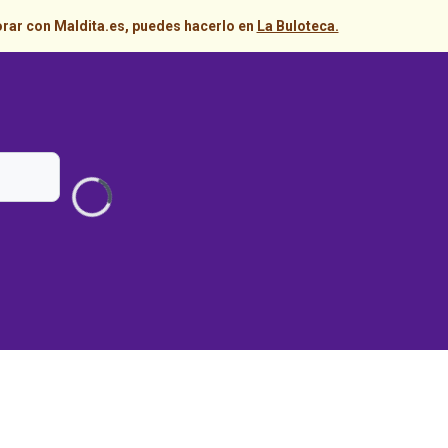
orar con Maldita.es, puedes hacerlo en
La Buloteca.
Loading...