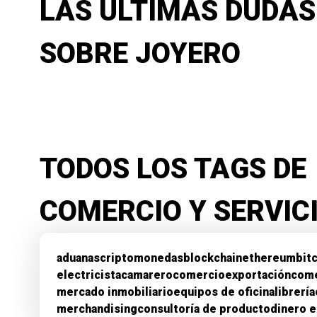
LAS ÚLTIMAS DUDAS
SOBRE JOYERO
TODOS LOS TAGS DE
COMERCIO Y SERVIC
aduanas
criptomonedas
blockchain
ethereum
bit
electricista
camarero
comercio
exportación
come
mercado inmobiliario
equipos de oficina
librería
merchandising
consultoría de producto
dinero e