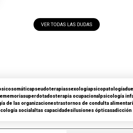
VER TODAS LAS DUDAS
psicosomática
pseudoterapias
sexología
psicopatología
due
se
memoria
superdotados
terapia ocupacional
psicología infa
ía de las organizaciones
trastornos de condulta alimentar
icología social
altas capacidades
ilusiones ópticas
adicción 