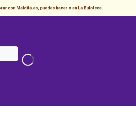
orar con Maldita.es, puedes hacerlo en
La Buloteca.
Loading...