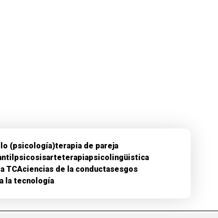
lo (psicología)
terapia de pareja
ntil
psicosis
arteterapia
psicolingüistica
ia TCA
ciencias de la conducta
sesgos
a la tecnología